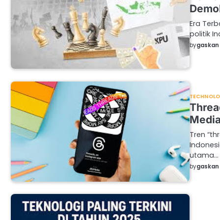
Demok
Era Terb
politik 
by
gaskan 
TECHNOL
Threa
Media
Tren “t
Indones
utama…
by
gaskan 