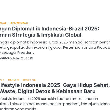
ONAL
PEMERINTAH
gan Diplomat ik Indonesia-Brazil 2025:
raan Strategis & Implikasi Global
ngan diplomatik Indonesia-Brazil 2025 menjadi sorotan penti
eta geopolitik dan ekonomi global. Pertemuan antara Prabo
o sebagai Presiden…
editor
October 24, 2025
OGY
HEALTH
LIFESTYLE
Lifestyle Indonesia 2025: Gaya Hidup Sehat,
Waste, Digital Detox & Kebiasaan Baru
 lifestyle Indonesia 2025 semakin kuat dalam keseharian
kat, dipicu oleh perubahan pasca-pandemi, kemajuan teknol
esadaran yang makin…