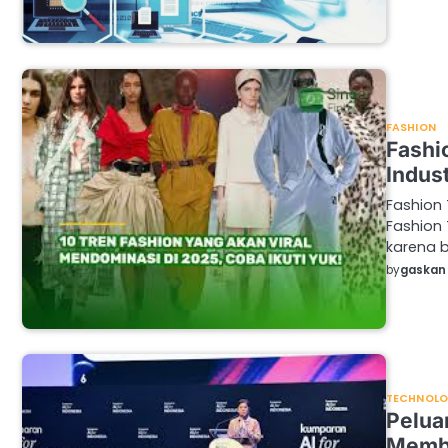
FASHION
Fashi
Indus
Fashion 
Fashion
karena b
by
gaskan 
TECHNOL
Pelua
Membu