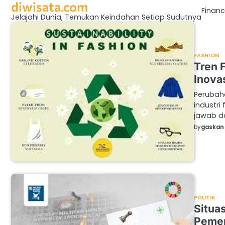
diwisata.com
Skip
Finan
to
Jelajahi Dunia, Temukan Keindahan Setiap Sudutnya
content
FASHION
Tren 
Inova
Perubah
industri
jawab d
by
gaskan 
POLITIK
Situas
Pemer