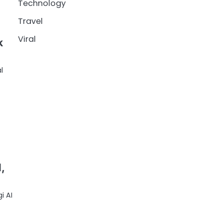
Technology
Travel
Viral
k
l
,
i AI