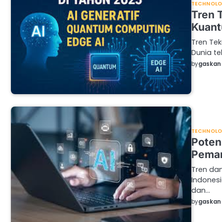
TECHNOL
Tren 
Kuant
Tren Tek
Dunia t
by
gaskan 
TECHNOL
Poten
Peman
Tren dan
Indonesi
dan…
by
gaskan 