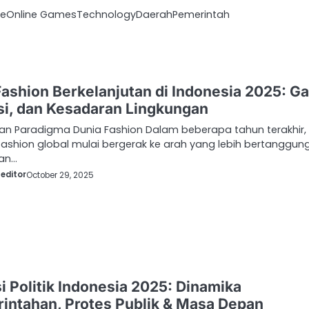
ce
Online Games
Technology
Daerah
Pemerintah
Fashion Berkelanjutan di Indonesia 2025: Ga
si, dan Kesadaran Lingkungan
an Paradigma Dunia Fashion Dalam beberapa tahun terakhir,
 fashion global mulai bergerak ke arah yang lebih bertanggun
an…
editor
October 29, 2025
i Politik Indonesia 2025: Dinamika
intahan, Protes Publik & Masa Depan