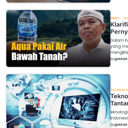
NEWS
V
Klarif
Perny
Dalam be
yang me
mengkl
by
gaskan 
TECHNOL
Tekno
Tanta
eknologi
Indonesi
by
gaskan 