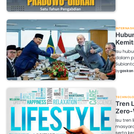
INTERNASI
Hubun
Kemit
Isu hubu
dalam p
Subiant
by
gaskan 
TECHNOL
Tren 
Zero-
Isu tren
masyara
serta k