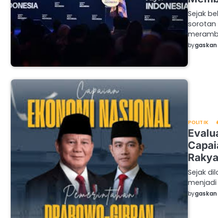
Sejak be
sorotan
meramb
by
gaskan 
POLITIK
Evalu
Capai
Rakya
Sejak di
menjadi
by
gaskan 