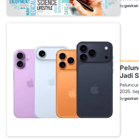
by
gaskan 
TECHNOL
Pelun
Jadi 
Peluncu
2025. Se
by
gaskan 