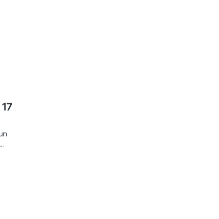
 17
un
n…