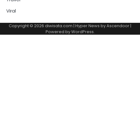
Viral
Copyright © 2026
diwisata.com
| Hyper News by
Ascendoor
|
Powered by
WordPress
.