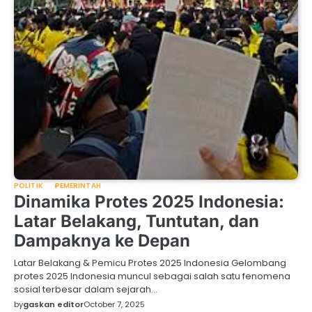
POLITIK
PEMERINTAH
Dinamika Protes 2025 Indonesia:
Latar Belakang, Tuntutan, dan
Dampaknya ke Depan
Latar Belakang & Pemicu Protes 2025 Indonesia Gelombang
protes 2025 Indonesia muncul sebagai salah satu fenomena
sosial terbesar dalam sejarah…
by
gaskan editor
October 7, 2025