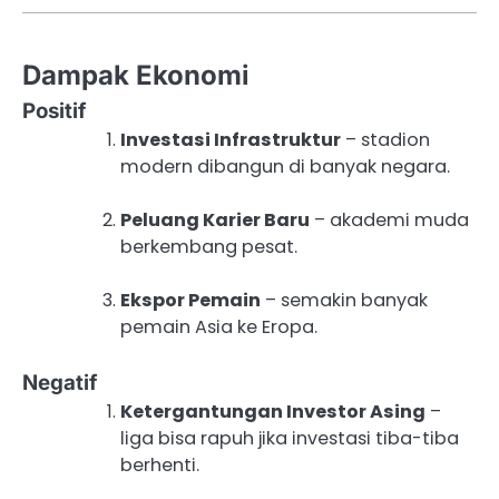
Dampak Ekonomi
Positif
Investasi Infrastruktur
– stadion
modern dibangun di banyak negara.
Peluang Karier Baru
– akademi muda
berkembang pesat.
Ekspor Pemain
– semakin banyak
pemain Asia ke Eropa.
Negatif
Ketergantungan Investor Asing
–
liga bisa rapuh jika investasi tiba-tiba
berhenti.