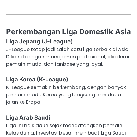
Perkembangan Liga Domestik Asia
Liga Jepang (J-League)
J-League tetap jadi salah satu liga terbaik di Asia.
Dikenal dengan manajemen profesional, akademi
pemain muda, dan fanbase yang loyal.
Liga Korea (K-League)
K-League semakin berkembang, dengan banyak
pemain muda Korea yang langsung mendapat
jalan ke Eropa.
Liga Arab Saudi
Liga ini naik daun sejak mendatangkan pemain
kelas dunia. Investasi besar membuat Liga Saudi