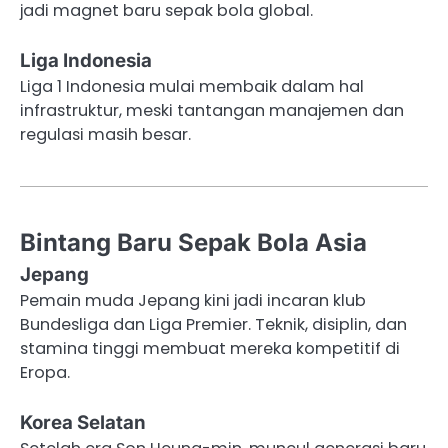
jadi magnet baru sepak bola global.
Liga Indonesia
Liga 1 Indonesia mulai membaik dalam hal
infrastruktur, meski tantangan manajemen dan
regulasi masih besar.
Bintang Baru Sepak Bola Asia
Jepang
Pemain muda Jepang kini jadi incaran klub
Bundesliga dan Liga Premier. Teknik, disiplin, dan
stamina tinggi membuat mereka kompetitif di
Eropa.
Korea Selatan