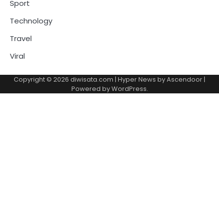
Sport
Technology
Travel
Viral
Copyright © 2026
diwisata.com
| Hyper News by
Ascendoor
|
Powered by
WordPress
.