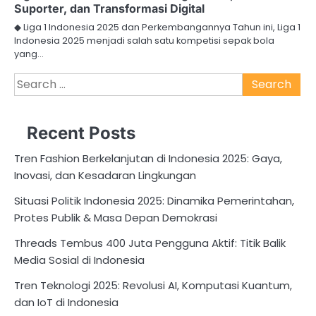
Suporter, dan Transformasi Digital
◆ Liga 1 Indonesia 2025 dan Perkembangannya Tahun ini, Liga 1
Indonesia 2025 menjadi salah satu kompetisi sepak bola
yang…
Search
for:
Recent Posts
Tren Fashion Berkelanjutan di Indonesia 2025: Gaya,
Inovasi, dan Kesadaran Lingkungan
Situasi Politik Indonesia 2025: Dinamika Pemerintahan,
Protes Publik & Masa Depan Demokrasi
Threads Tembus 400 Juta Pengguna Aktif: Titik Balik
Media Sosial di Indonesia
Tren Teknologi 2025: Revolusi AI, Komputasi Kuantum,
dan IoT di Indonesia