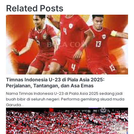
Related Posts
Timnas Indonesia U-23 di Piala Asia 2025:
Perjalanan, Tantangan, dan Asa Emas
Nama Timnas Indonesia U-23 di Piala Asia 2025 sedang jadi
buah bibir di seluruh negeri. Performa gemilang skuad muda
Garuda…