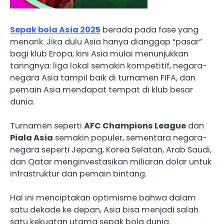
Sepak bola Asia 2025
berada pada fase yang
menarik. Jika dulu Asia hanya dianggap “pasar”
bagi klub Eropa, kini Asia mulai menunjukkan
taringnya: liga lokal semakin kompetitif, negara-
negara Asia tampil baik di turnamen FIFA, dan
pemain Asia mendapat tempat di klub besar
dunia.
Turnamen seperti
AFC Champions League
dan
Piala Asia
semakin populer, sementara negara-
negara seperti Jepang, Korea Selatan, Arab Saudi,
dan Qatar menginvestasikan miliaran dolar untuk
infrastruktur dan pemain bintang.
Hal ini menciptakan optimisme bahwa dalam
satu dekade ke depan, Asia bisa menjadi salah
satu kekuatan utama sepak bola dunia.