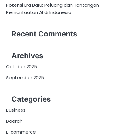
Potensi Era Baru: Peluang dan Tantangan
Pemanfaatan AI di Indonesia
Recent Comments
Archives
October 2025
September 2025
Categories
Business
Daerah
E-commerce