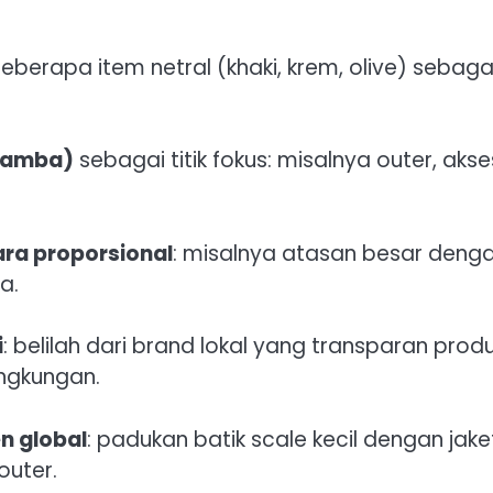
h beberapa item netral (khaki, krem, olive) sebaga
/Mamba)
sebagai titik fokus: misalnya outer, akses
ra proporsional
: misalnya atasan besar deng
a.
i
: belilah dari brand lokal yang transparan produ
ngkungan.
n global
: padukan batik scale kecil dengan jake
outer.