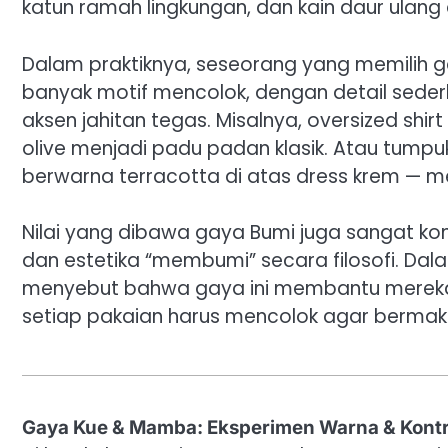
katun ramah lingkungan, dan kain daur ulang d
Dalam praktiknya, seseorang yang memilih g
banyak motif mencolok, dengan detail sederh
aksen jahitan tegas. Misalnya, oversized shi
olive menjadi padu padan klasik. Atau tump
berwarna terracotta di atas dress krem — m
Nilai yang dibawa gaya Bumi juga sangat kon
dan estetika “membumi” secara filosofi. Da
menyebut bahwa gaya ini membantu mereka m
setiap pakaian harus mencolok agar bermak
Gaya Kue & Mamba: Eksperimen Warna & Kont