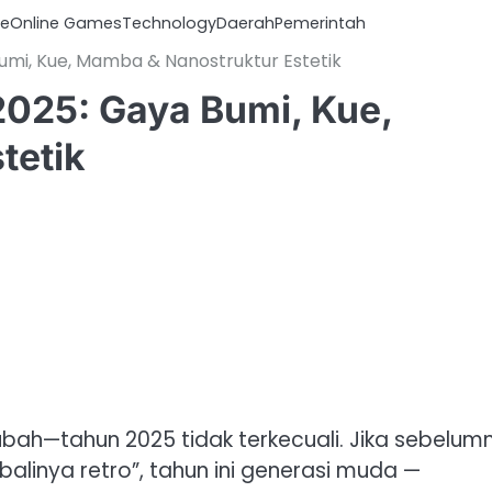
ce
Online Games
Technology
Daerah
Pemerintah
umi, Kue, Mamba & Nanostruktur Estetik
2025: Gaya Bumi, Kue,
tetik
rubah—tahun 2025 tidak terkecuali. Jika sebelum
mbalinya retro”, tahun ini generasi muda —