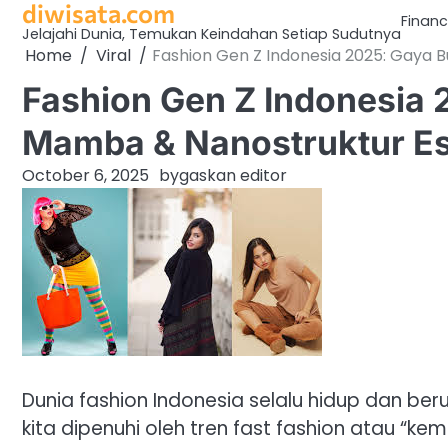
diwisata.com
Skip
Finan
to
Jelajahi Dunia, Temukan Keindahan Setiap Sudutnya
Home
Viral
Fashion Gen Z Indonesia 2025: Gaya B
content
Fashion Gen Z Indonesia 
Mamba & Nanostruktur Es
October 6, 2025
by
gaskan editor
Dunia fashion Indonesia selalu hidup dan be
kita dipenuhi oleh tren fast fashion atau “ke