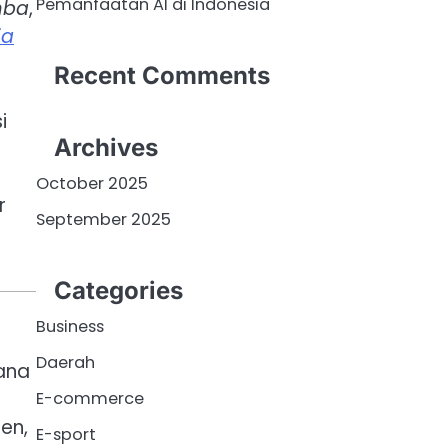
Pemanfaatan AI di Indonesia
mba
,
ia
Recent Comments
i
Archives
October 2025
r
September 2025
Categories
Business
Daerah
ana
E-commerce
nen,
E-sport