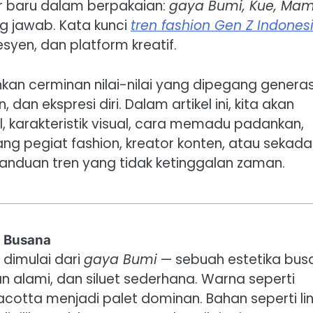
r baru dalam berpakaian:
gaya Bumi, Kue, Ma
g jawab. Kata kunci
tren fashion Gen Z Indones
syen, dan platform kreatif.
inkan cerminan nilai-nilai yang dipegang generas
dan ekspresi diri. Dalam artikel ini, kita akan
karakteristik visual, cara memadu padankan,
ng pegiat fashion, kreator konten, atau sekada
i panduan tren yang tidak ketinggalan zaman.
m Busana
i dimulai dari
gaya Bumi
— sebuah estetika bus
alami, dan siluet sederhana. Warna seperti
rracotta menjadi palet dominan. Bahan seperti li