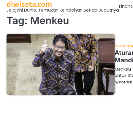
diwisata.com
Skip
Finan
to
Jelajahi Dunia, Temukan Keindahan Setiap Sudutnya
content
Tag:
Menkeu
PEMERINT
Atura
Mandir
Menkeu T
untuk St
by
Patrick