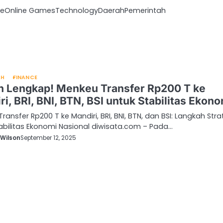
ce
Online Games
Technology
Daerah
Pemerintah
AH
FINANCE
n Lengkap! Menkeu Transfer Rp200 T ke
i, BRI, BNI, BTN, BSI untuk Stabilitas Ekono
ransfer Rp200 T ke Mandiri, BRI, BNI, BTN, dan BSI: Langkah Stra
abilitas Ekonomi Nasional diwisata.com – Pada…
 Wilson
September 12, 2025