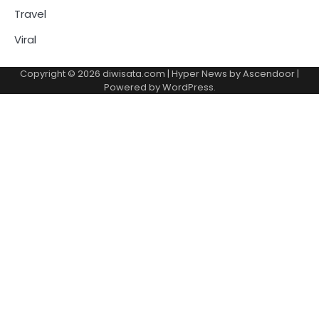
Travel
Viral
Copyright © 2026
diwisata.com
| Hyper News by
Ascendoor
|
Powered by
WordPress
.